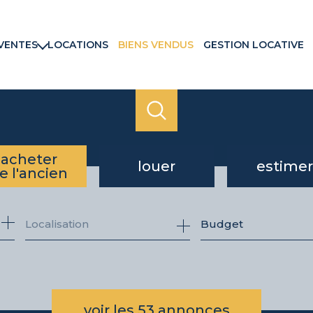
VENTES
LOCATIONS
BIENS VENDUS
GESTION LOCATIVE
rtements
ns & Villas
ains
ux commerciaux
rammes neufs
acheter
louer
estimer
e l'ancien
de l'ancien
à l'année
Budget
du neuf
voir les
53
annonces