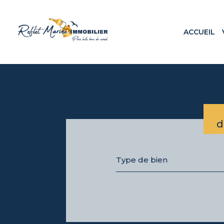
ACCUEIL
Appa
Maiso
Terr
Loca
Prog
d
Type de bien