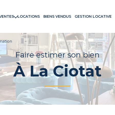
VENTES
LOCATIONS
BIENS VENDUS
GESTION LOCATIVE
rtements
ns & Villas
ains
mation
ux commerciaux
Faire estimer son bien
rammes neufs
À La Ciotat