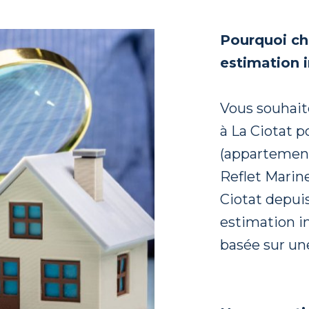
Pourquoi ch
estimation 
Vous souhait
à La Ciotat p
(appartement,
Reflet Marin
Ciotat depui
estimation im
basée sur un