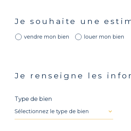
Fieldset
Je souhaite une esti
par
défaut
vendre mon bien
louer mon bien
Fieldset
Je renseigne les inf
par
défaut
Type de bien
Sélectionnez le type de bien