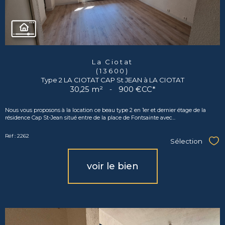
La Ciotat
(13600)
Type 2 LA CIOTAT CAP St JEAN à LA CIOTAT
30,25 m²
-
900 €
CC*
Nous vous proposons à la location ce beau type 2 en 1er et dernier étage de la
résidence Cap St-Jean situé entre de la place de Fontsainte avec...
Réf : 2262
Sélection
Sél
voir le bien