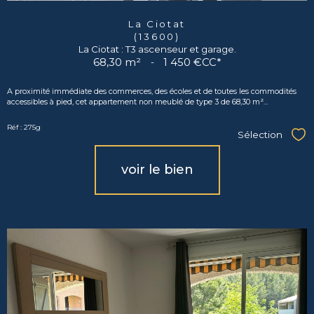
La Ciotat
(13600)
La Ciotat : T3 ascenseur et garage.
68,30 m²
-
1 450 €
CC*
A proximité immédiate des commerces, des écoles et de toutes les commodités
accessibles à pied, cet appartement non meublé de type 3 de 68,30 m²...
Réf : 275g
Sélection
Sél
voir le bien