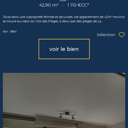
42,90 m²
-
1 110 €
CC*
Situé dans une copropriété fermée et sécurisée, cet appartement de 42m² environ
se trouve au cœur du Clos des Plages, à deux pas des plages de La...
Réf : 1981f
Sélection
Sél
voir le bien