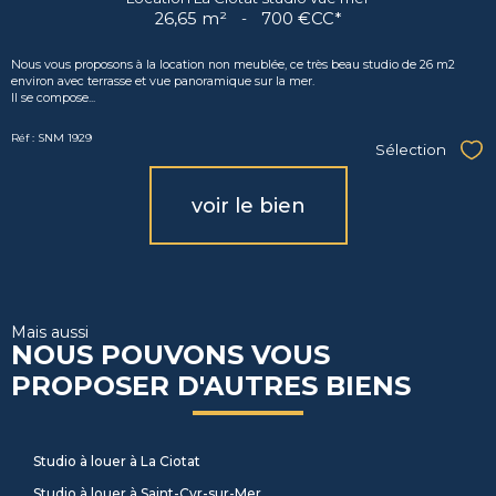
26,65 m²
-
700 €
CC*
Nous vous proposons à la location non meublée, ce très beau studio de 26 m2
environ avec terrasse et vue panoramique sur la mer.
Il se compose...
Réf : SNM 1929
Sélection
Sél
voir le bien
Mais aussi
NOUS POUVONS VOUS
PROPOSER D'AUTRES BIENS
Studio à louer à La Ciotat
Studio à louer à Saint-Cyr-sur-Mer