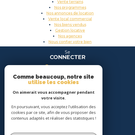
Vente terrains
Nos programmes
Nos annonces de location
Vente local commercial
Nos biens vendus
Gestion locative
Nos agences
Nous confier votre bien
Se
CONNECTER
espace propriétaire
Comme beaucoup, notre site
espace location
utilise les cookies
On aimerait vous accompagner pendant
Nous
votre visite.
SUIVRE
En poursuivant, vous acceptez l'utilisation des
cookies par ce site, afin de vous proposer des
contenus adaptés et réaliser des statistiques !
Nous
ADHÉRONS