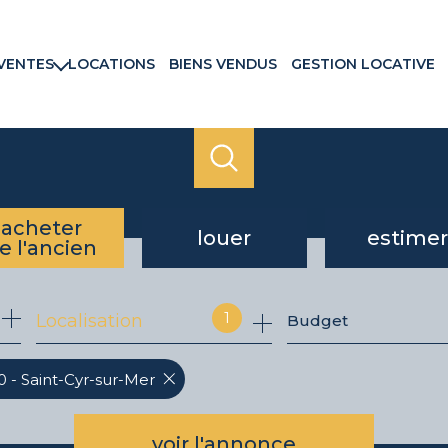
VENTES
LOCATIONS
BIENS VENDUS
GESTION LOCATIVE
rtements
ns & Villas
ains
ux commerciaux
rammes neufs
acheter
louer
estimer
e l'ancien
de l'ancien
à l'année
1
Localisation
Budget
du neuf
 - Saint-Cyr-sur-Mer
voir l'annonce