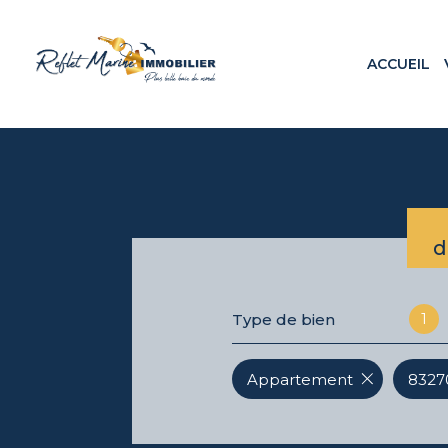
ACCUEIL
Appa
Maiso
Terr
Loca
Prog
d
1
Type de bien
Appartement
83270