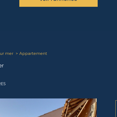
sur mer
Appartement
er
RES