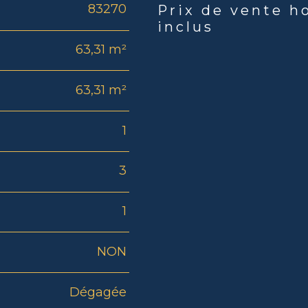
83270
Prix de vente h
Caractéristiques
Valeu
inclus
63,31 m²
63,31 m²
1
3
1
NON
Dégagée