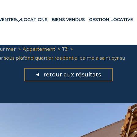
VENTES
LOCATIONS
BIENS VENDUS
GESTION LOCATIVE
rtements
ns & Villas
ains
sur mer
Appartement
T3
ux commerciaux
 sous plafond quartier residentiel calme a saint cyr su
rammes neufs
retour aux résultats