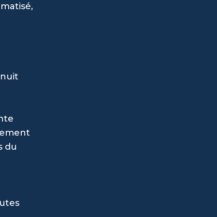
imatisé,
nuit
ente
nnement
s du
nutes