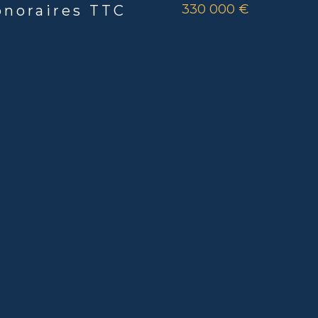
330 000 €
onoraires TTC
rs