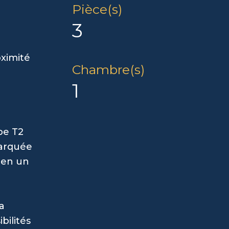
Pièce(s)
3
oximité
Chambre(s)
1
pe T2
marquée
bien un
a
bilités