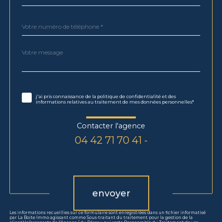
Téléphone
*
Message
Fieldset
*
par
défaut
Validation
* Champs obligatoires
j'ai pris connaissance de la politique de confidentialité et des
informations relatives au traitement de mes données personnelles*
Contacter l'agence
04 42 71 70 41 -
Validation
envoyer
Les informations recueillies sur ce formulaire sont enregistrées dans un fichier informatisé
par La Boite Immo agissant comme Sous-traitant du traitement pour la gestion de la