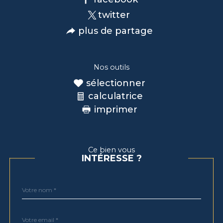
twitter
plus de partage
Nos outils
sélectionner
calculatrice
imprimer
Ce bien vous
INTÉRESSE ?
Nom
Fieldset
*
par
défaut
email
*