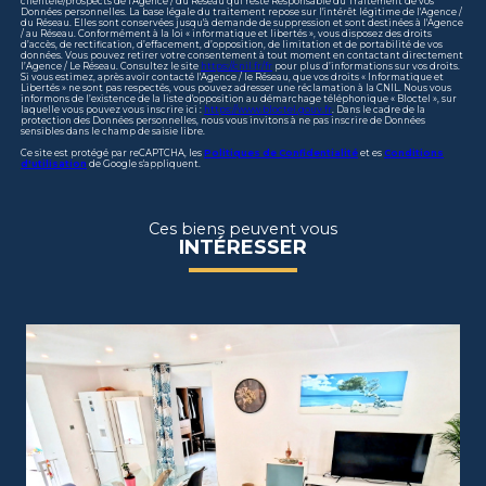
clientèle/prospects de l'Agence / du Réseau qui reste Responsable du Traitement de vos
Données personnelles. La base légale du traitement repose sur l'intérêt légitime de l'Agence /
du Réseau. Elles sont conservées jusqu'à demande de suppression et sont destinées à l'Agence
/ au Réseau. Conformément à la loi « informatique et libertés », vous disposez des droits
d’accès, de rectification, d’effacement, d’opposition, de limitation et de portabilité de vos
données. Vous pouvez retirer votre consentement à tout moment en contactant directement
l’Agence / Le Réseau. Consultez le site
https://cnil.fr/fr
pour plus d’informations sur vos droits.
Si vous estimez, après avoir contacté l'Agence / le Réseau, que vos droits « Informatique et
Libertés » ne sont pas respectés, vous pouvez adresser une réclamation à la CNIL. Nous vous
informons de l’existence de la liste d'opposition au démarchage téléphonique « Bloctel », sur
laquelle vous pouvez vous inscrire ici :
https://www.bloctel.gouv.fr
. Dans le cadre de la
protection des Données personnelles, nous vous invitons à ne pas inscrire de Données
sensibles dans le champ de saisie libre.
Ce site est protégé par reCAPTCHA, les
Politiques de Confidentialité
et es
Conditions
d'utilisation
de Google s'appliquent.
Ces biens peuvent vous
INTÉRESSER