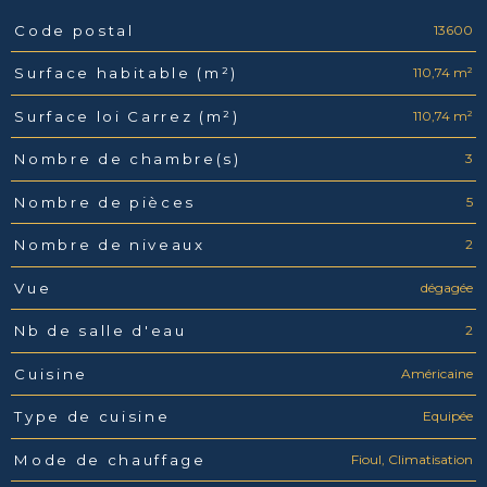
13600
Code postal
Caractéristiques
Valeurs
110,74 m²
Surface habitable (m²)
110,74 m²
Surface loi Carrez (m²)
3
Nombre de chambre(s)
5
Nombre de pièces
2
Nombre de niveaux
dégagée
Vue
2
Nb de salle d'eau
Américaine
Cuisine
Equipée
Type de cuisine
Fioul, Climatisation
Mode de chauffage