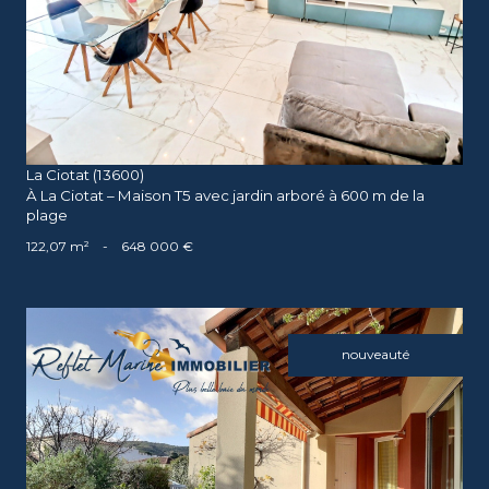
voir le bien
La Ciotat (13600)
À La Ciotat – Maison T5 avec jardin arboré à 600 m de la
plage
122,07 m²
-
648 000 €
nouveauté
voir le bien