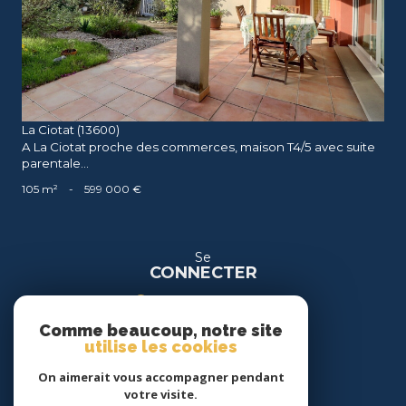
La Ciotat (13600)
A La Ciotat proche des commerces, maison T4/5 avec suite
parentale...
105 m²
-
599 000 €
Se
CONNECTER
espace propriétaire
Comme beaucoup, notre site
espace location
utilise les cookies
On aimerait vous accompagner pendant
Nous
votre visite.
SUIVRE