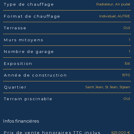
Radiateur, Air pulsé
Type de chauffage
Individuel, AUTRE
Format de chauffage
OUI
Terrasse
1
Murs mitoyens
1
Nombre de garage
Est
Exposition
1970
Année de construction
Saint Jean, St Jean, Stjean
Quartier
OUI
Terrain piscinable
Infos financières
625 000 €
Prix de vente honoraires TTC inclus
Caractéristiques
Valeurs