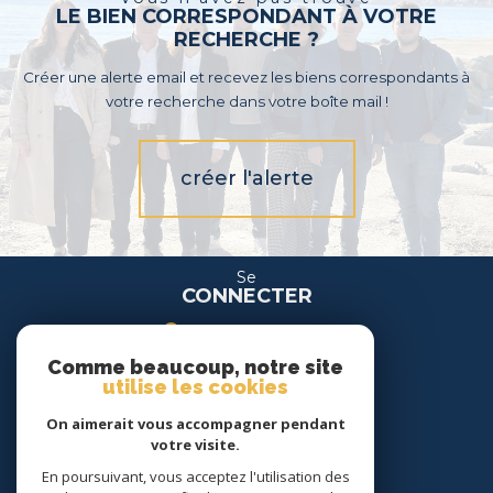
LE BIEN CORRESPONDANT À VOTRE
RECHERCHE ?
Créer une alerte email et recevez les biens correspondants à
votre recherche dans votre boîte mail !
créer l'alerte
Se
CONNECTER
espace propriétaire
Comme beaucoup, notre site
espace location
utilise les cookies
On aimerait vous accompagner pendant
Nous
votre visite.
SUIVRE
En poursuivant, vous acceptez l'utilisation des