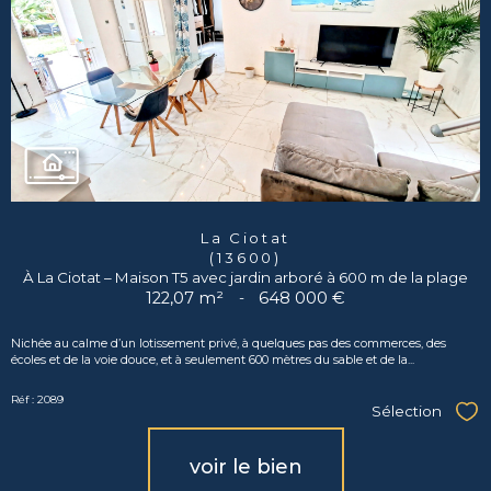
La Ciotat
(13600)
À La Ciotat – Maison T5 avec jardin arboré à 600 m de la plage
122,07 m²
-
648 000 €
Nichée au calme d’un lotissement privé, à quelques pas des commerces, des
écoles et de la voie douce, et à seulement 600 mètres du sable et de la...
Réf : 2089
Sélection
Sél
voir le bien