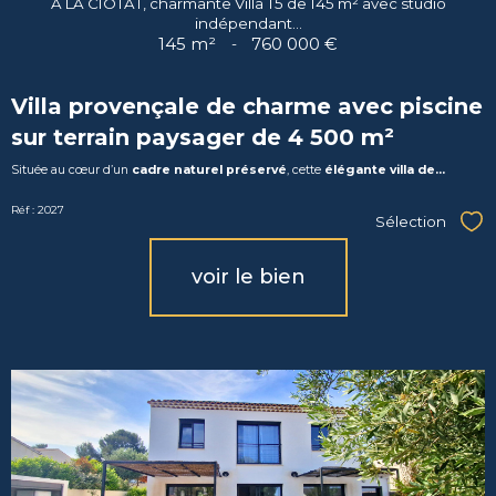
À LA CIOTAT, charmante Villa T5 de 145 m² avec studio
indépendant...
145 m²
-
760 000 €
Villa provençale de charme avec piscine
sur terrain paysager de 4 500 m²
Située au cœur d’un
cadre naturel préservé
, cette
élégante villa de...
Réf : 2027
Sélection
Sél
voir le bien