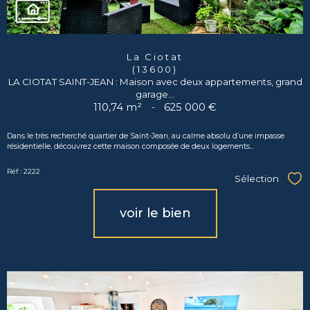
La Ciotat
(13600)
LA CIOTAT SAINT-JEAN : Maison avec deux appartements, grand
garage...
110,74 m²
-
625 000 €
Dans le très recherché quartier de Saint-Jean, au calme absolu d’une impasse
résidentielle, découvrez cette maison composée de deux logements...
Réf : 2222
Sélection
Sél
voir le bien