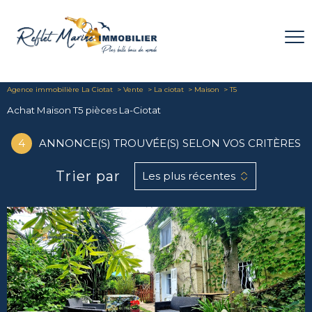
Agence immobilière La Ciotat
Vente
La ciotat
Maison
T5
Achat Maison T5 pièces La-Ciotat
4
ANNONCE(S) TROUVÉE(S) SELON VOS CRITÈRES
Trier par
Les plus récentes