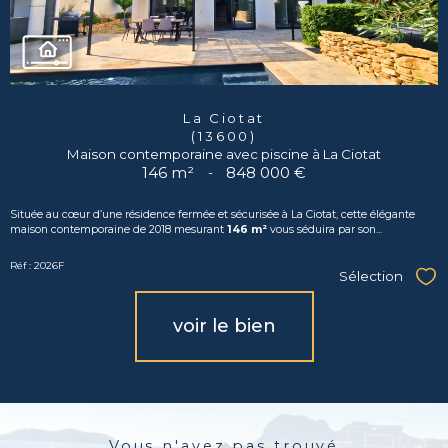
La Ciotat
(13600)
Maison contemporaine avec piscine à La Ciotat
146 m²
-
848 000 €
Située au cœur d’une résidence fermée et sécurisée à La Ciotat, cette élégante
maison contemporaine de 2018 mesurant
146 m²
vous séduira par son...
Réf : 2026F
Sélection
Sél
voir le bien
Vous n'avez pas trouvé