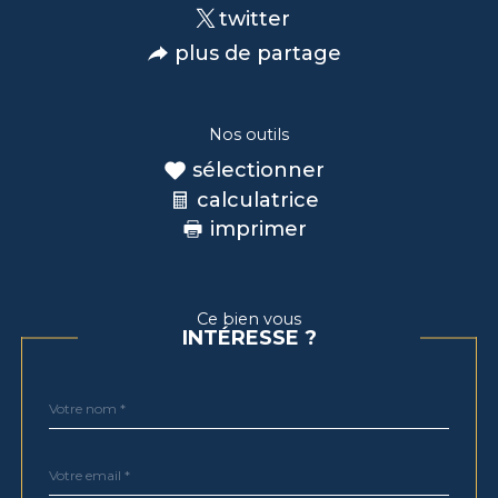
twitter
plus de partage
Nos outils
sélectionner
calculatrice
imprimer
Ce bien vous
INTÉRESSE ?
Nom
Fieldset
*
par
défaut
email
*