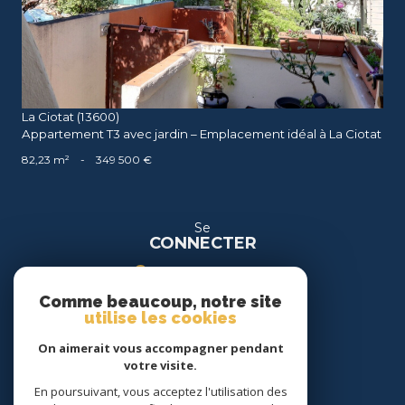
La Ciotat (13600)
Appartement T3 avec jardin – Emplacement idéal à La Ciotat
82,23 m²
-
349 500 €
Se
CONNECTER
espace propriétaire
Comme beaucoup, notre site
espace location
utilise les cookies
On aimerait vous accompagner pendant
Nous
votre visite.
SUIVRE
En poursuivant, vous acceptez l'utilisation des