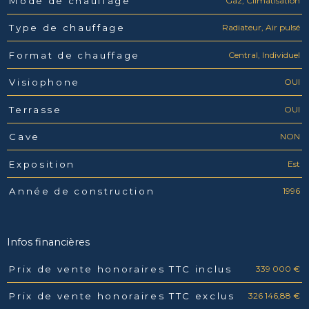
Gaz, Climatisation
Mode de chauffage
Radiateur, Air pulsé
Type de chauffage
Central, Individuel
Format de chauffage
OUI
Visiophone
OUI
Terrasse
NON
Cave
Est
Exposition
1996
Année de construction
Infos financières
339 000 €
Prix de vente honoraires TTC inclus
Caractéristiques
Valeurs
326 146,88 €
Prix de vente honoraires TTC exclus