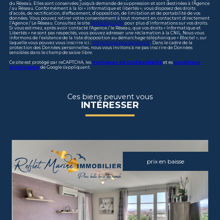
du Réseau. Elles sont conservées jusqu'à demande de suppression et sont destinées à l'Agence
/ au Réseau. Conformément à la loi « informatique et libertés », vous disposez des droits
d’accès, de rectification, d’effacement, d’opposition, de limitation et de portabilité de vos
données. Vous pouvez retirer votre consentement à tout moment en contactant directement
l’Agence / Le Réseau. Consultez le site
https://cnil.fr/fr
pour plus d’informations sur vos droits.
Si vous estimez, après avoir contacté l'Agence / le Réseau, que vos droits « Informatique et
Libertés » ne sont pas respectés, vous pouvez adresser une réclamation à la CNIL. Nous vous
informons de l’existence de la liste d'opposition au démarchage téléphonique « Bloctel », sur
laquelle vous pouvez vous inscrire ici :
https://www.bloctel.gouv.fr
. Dans le cadre de la
protection des Données personnelles, nous vous invitons à ne pas inscrire de Données
sensibles dans le champ de saisie libre.
Ce site est protégé par reCAPTCHA, les
Politiques de Confidentialité
et es
Conditions
d'utilisation
de Google s'appliquent.
Ces biens peuvent vous
INTÉRESSER
prix en baisse
voir le bien