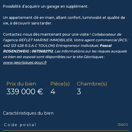
Possibilité d’acquérir un garage en supplément.
Un appartement clé en main, alliant confort, luminosité et qualité de
vie, à découvrir sans tarder.
Contactez-nous dès maintenant pour une visite !
Collaborateur de
l’agence REFLET MARINE IMMOBILIER, Votre agent commercial (RCS :
442 123 428 R.S.A.C TOULON) Entrepreneur Individuel,
Pascal
ROSENZWEIG : 0673682712
. Les informations sur les risques auxquels
ce bien est exposé sont disponibles sur le site Géorisques :
www.georisques.gouv.fr
Prix du bien
Pièce(s)
Chambre(s)
339 000 €
4
3
Caractéristiques du bien
13600
Code postal
Caractéristiques
Valeurs