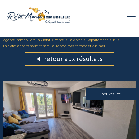
Agence immobilière La Ciotat
Vente
La ciotat
Appartement
T4
La ciotat appartement t4 familial renove avec terrasse et vue mer
retour aux résultats
nouveauté