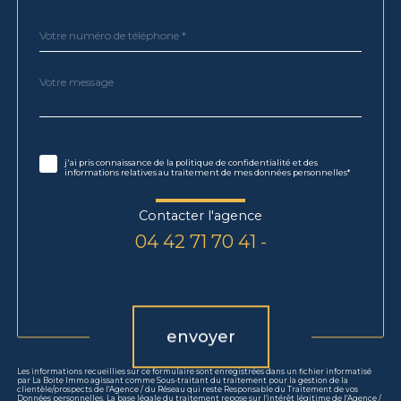
Téléphone
*
Message
Fieldset
*
par
défaut
Validation
* Champs obligatoires
j'ai pris connaissance de la politique de confidentialité et des
informations relatives au traitement de mes données personnelles*
Contacter l'agence
04 42 71 70 41 -
Validation
envoyer
Les informations recueillies sur ce formulaire sont enregistrées dans un fichier informatisé
par La Boite Immo agissant comme Sous-traitant du traitement pour la gestion de la
clientèle/prospects de l'Agence / du Réseau qui reste Responsable du Traitement de vos
Données personnelles. La base légale du traitement repose sur l'intérêt légitime de l'Agence /