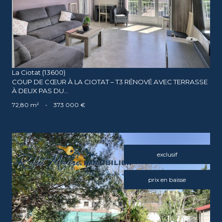
La Ciotat (13600)
COUP DE CŒUR À LA CIOTAT – T3 RÉNOVÉ AVEC TERRASSE
À DEUX PAS DU...
72,80 m²
-
373 000 €
exclusif
prix en baisse
voir le bien