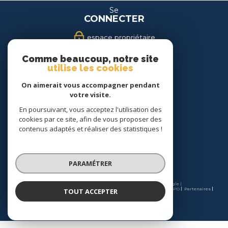
Se
CONNECTER
espace propriétaire
espace location
Comme beaucoup, notre site
utilise les cookies
Nous
On aimerait vous accompagner pendant
SUIVRE
votre visite.
En poursuivant, vous acceptez l'utilisation des
cookies par ce site, afin de vous proposer des
contenus adaptés et réaliser des statistiques !
Nous
ADHÉRONS
PARAMÉTRER
© 2026 | Tous droits réservés | Traduction powered by Google |
Nos honoraires
Plan du site
Mentions légales
Admin
Charte RGPD
Partenaires
TOUT ACCEPTER
Politique RGPD
Cookies