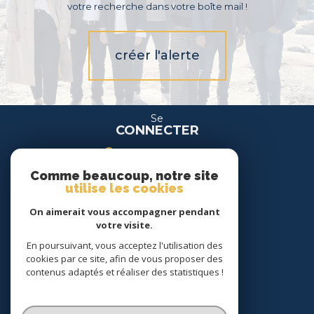
votre recherche dans votre boîte mail !
créer l'alerte
Se
CONNECTER
espace propriétaire
Comme beaucoup, notre site
espace location
utilise les cookies
On aimerait vous accompagner pendant
Nous
votre visite.
SUIVRE
En poursuivant, vous acceptez l'utilisation des
cookies par ce site, afin de vous proposer des
contenus adaptés et réaliser des statistiques !
Nous
ADHÉRONS