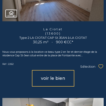
La Ciotat
(13600)
Type 2 LA CIOTAT CAP St JEAN à LA CIOTAT
30,25 m²
-
900 €
CC*
Nous vous proposons à la location ce beau type 2 en 1er et dernier étage de la
résidence Cap St-Jean situé entre de la place de Fontsainte avec...
Réf : 2262
Sélection
Sél
voir le bien