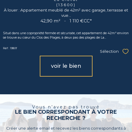
(13600)
À louer : Appartement meublé de 42m² avec garage, terrasse et
vue...
42,90 m²
-
1 110 €
CC*
Situé dans une copropriété fermée et sécurisée, cet appartement de 42m² environ
se trouve au cœur du Clos des Plages, à deux pas des plages de La...
Réf : 1981f
Sélection
Sél
voir le bien
* CC : Charges comprises
Vous n'avez pas trouvé
LE BIEN CORRESPONDANT À VOTRE
RECHERCHE ?
Créer une alerte email et recevez les biens correspondants à