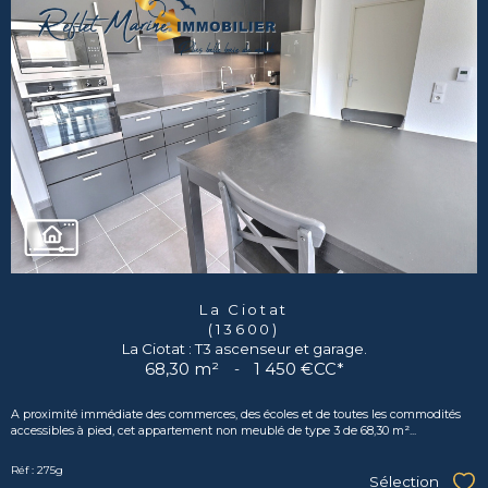
La Ciotat
(13600)
La Ciotat : T3 ascenseur et garage.
68,30 m²
-
1 450 €
CC*
A proximité immédiate des commerces, des écoles et de toutes les commodités
accessibles à pied, cet appartement non meublé de type 3 de 68,30 m²...
Réf : 275g
Sélection
Sél