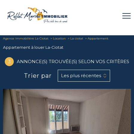
Agence immobilière La Ciotat
Location
La ciotat
Appartement
Appartement à louer La-Ciotat
3
ANNONCE(S) TROUVÉE(S) SELON VOS CRITÈRES
Trier par
Les plus récentes