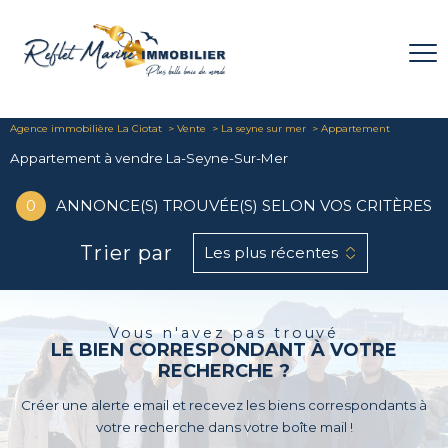
Agence immobilière La Ciotat
Vente
La seyne sur mer
Appartement
Appartement à vendre La-Seyne-Sur-Mer
0
ANNONCE(S) TROUVÉE(S) SELON VOS CRITÈRES
Trier par
Les plus récentes
Vous n'avez pas trouvé
LE BIEN CORRESPONDANT À VOTRE
RECHERCHE ?
Créer une alerte email et recevez les biens correspondants à
votre recherche dans votre boîte mail !