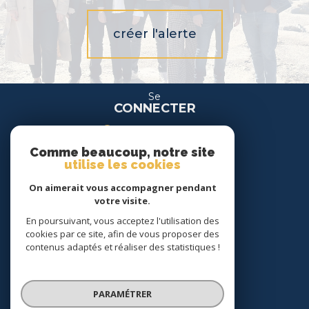
créer l'alerte
Se
CONNECTER
espace propriétaire
Comme beaucoup, notre site
espace location
utilise les cookies
On aimerait vous accompagner pendant
Nous
votre visite.
SUIVRE
En poursuivant, vous acceptez l'utilisation des
cookies par ce site, afin de vous proposer des
contenus adaptés et réaliser des statistiques !
Nous
ADHÉRONS
PARAMÉTRER