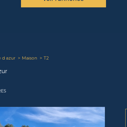
e d azur
Maison
T2
zur
RES