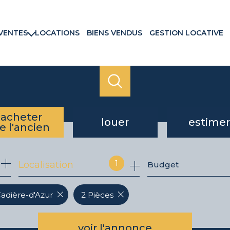
VENTES
LOCATIONS
BIENS VENDUS
GESTION LOCATIVE
rtements
ns & Villas
ains
ux commerciaux
rammes neufs
acheter
louer
estimer
e l'ancien
de l'ancien
à l'année
1
Localisation
Budget
du neuf
Cadière-d'Azur
2 Pièces
voir l'annonce