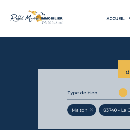
ACCUEIL
Appa
Maiso
Terr
Loca
Prog
d
1
Type de bien
Maison
83740 - La 