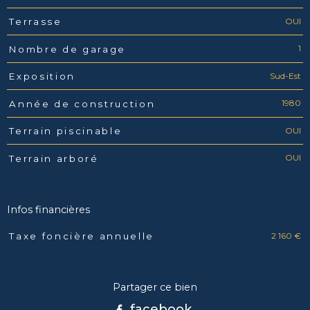
OUI
Terrasse
1
Nombre de garage
Sud-Est
Exposition
1980
Année de construction
OUI
Terrain piscinable
OUI
Terrain arboré
Infos financières
2 160 €
Taxe foncière annuelle
Caractéristiques
Valeurs
Partager ce bien
facebook