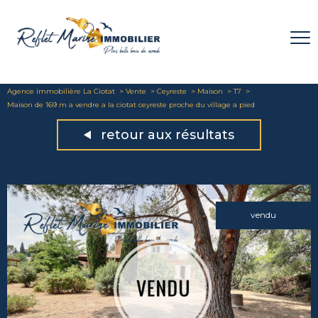
Agence immobilière La Ciotat
Vente
Ceyreste
Maison
T7
Maison de 169 m a vendre a la ciotat ceyreste proche du village a pied
retour aux résultats
vendu