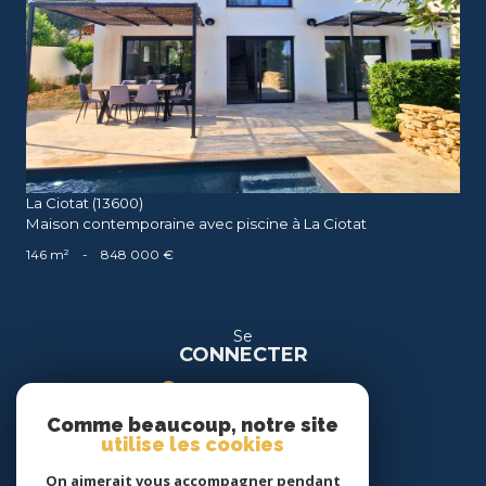
voir le bien
La Ciotat (13600)
Maison contemporaine avec piscine à La Ciotat
146 m²
-
848 000 €
Se
CONNECTER
espace propriétaire
Comme beaucoup, notre site
espace location
utilise les cookies
On aimerait vous accompagner pendant