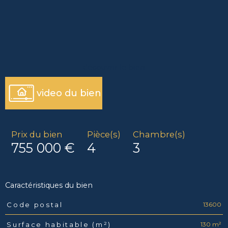
découvrir le bien
video du bien
Prix du bien
Pièce(s)
Chambre(s)
755 000 €
4
3
Caractéristiques du bien
13600
Code postal
Caractéristiques
Valeurs
130 m²
Surface habitable (m²)