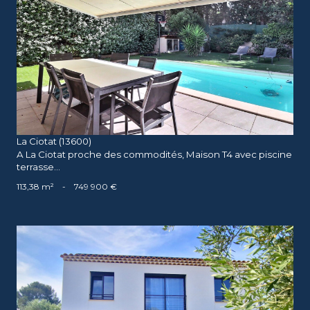
voir le bien
La Ciotat (13600)
A La Ciotat proche des commodités, Maison T4 avec piscine
terrasse...
113,38 m²
-
749 900 €