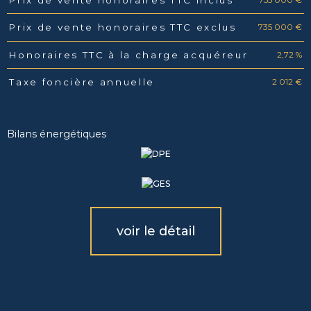
Caractéristiques
Valeurs
735 000 €
Prix de vente honoraires TTC exclus
2,72 %
Honoraires TTC à la charge acquéreur
2 012 €
Taxe foncière annuelle
Bilans énergétiques
voir le détail