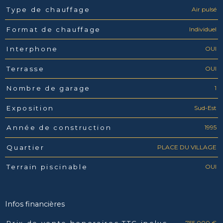
Air pulsé
Type de chauffage
Individuel
Format de chauffage
OUI
Interphone
OUI
Terrasse
1
Nombre de garage
Sud-Est
Exposition
1995
Année de construction
PLACE DU VILLAGE
Quartier
OUI
Terrain piscinable
Infos financières
755 000 €
Prix de vente honoraires TTC inclus