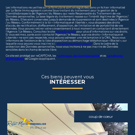
Les informations recueillies sur ce formulaire sont enregistrées dans un fichier informatisé
par La Boite Immo agissant comme Sous-traitant du traitement pour la gestion de la
clientèle/prospects de l'Agence / du Réseau qui reste Responsable du Traitement de vos
Données personnelles. La base légale du traitement repose sur l'intérêt légitime de l'Agence /
du Réseau. Elles sont conservées jusqu'à demande de suppression et sont destinées à l'Agence
/ au Réseau. Conformément à la loi « informatique et libertés », vous disposez des droits
d’accès, de rectification, d’effacement, d’opposition, de limitation et de portabilité de vos
données. Vous pouvez retirer votre consentement à tout moment en contactant directement
l’Agence / Le Réseau. Consultez le site
https://cnil.fr/fr
pour plus d’informations sur vos droits.
Si vous estimez, après avoir contacté l'Agence / le Réseau, que vos droits « Informatique et
Libertés » ne sont pas respectés, vous pouvez adresser une réclamation à la CNIL. Nous vous
informons de l’existence de la liste d'opposition au démarchage téléphonique « Bloctel », sur
laquelle vous pouvez vous inscrire ici :
https://www.bloctel.gouv.fr
. Dans le cadre de la
protection des Données personnelles, nous vous invitons à ne pas inscrire de Données
sensibles dans le champ de saisie libre.
Ce site est protégé par reCAPTCHA, les
Politiques de Confidentialité
et es
Conditions
d'utilisation
de Google s'appliquent.
Ces biens peuvent vous
INTÉRESSER
coup de coeur