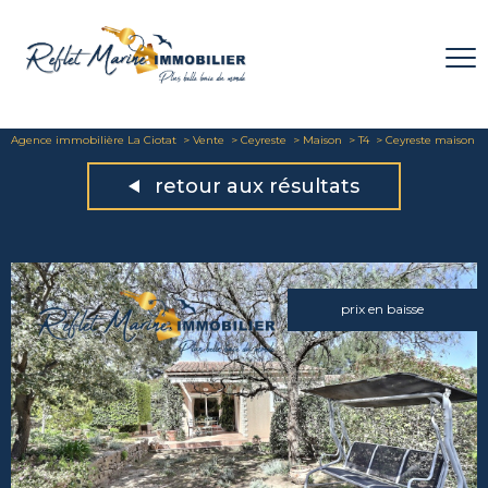
Agence immobilière La Ciotat
Vente
Ceyreste
Maison
T4
Ceyreste maison
retour aux résultats
prix en baisse