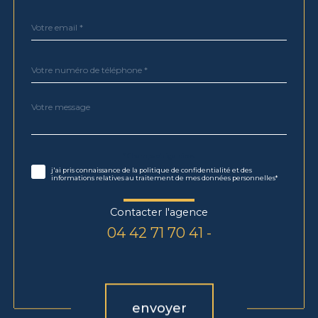
défaut
email
*
Téléphone
*
Message
Fieldset
*
par
défaut
Validation
* Champs obligatoires
j'ai pris connaissance de la politique de confidentialité et des
informations relatives au traitement de mes données personnelles*
Contacter l'agence
04 42 71 70 41 -
Validation
envoyer