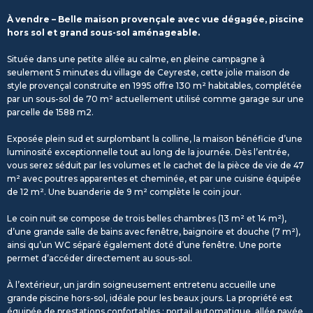
À vendre – Belle maison provençale avec vue dégagée, piscine
hors sol et grand sous-sol aménageable.
Située dans une petite allée au calme, en pleine campagne à
seulement 5 minutes du village de Ceyreste, cette jolie maison de
style provençal construite en 1995 offre 130 m² habitables, complétée
par un sous-sol de 70 m² actuellement utilisé comme garage sur une
parcelle de 1588 m2.
Exposée plein sud et surplombant la colline, la maison bénéficie d’une
luminosité exceptionnelle tout au long de la journée. Dès l’entrée,
vous serez séduit par les volumes et le cachet de la pièce de vie de 47
m² avec poutres apparentes et cheminée, et par une cuisine équipée
de 12 m². Une buanderie de 9 m² complète le coin jour.
Le coin nuit se compose de trois belles chambres (13 m² et 14 m²),
d’une grande salle de bains avec fenêtre, baignoire et douche (7 m²),
ainsi qu’un WC séparé également doté d’une fenêtre. Une porte
permet d’accéder directement au sous-sol.
À l’extérieur, un jardin soigneusement entretenu accueille une
grande piscine hors-sol, idéale pour les beaux jours. La propriété est
équipée de prestations confortables : portail automatique, allée pavée,