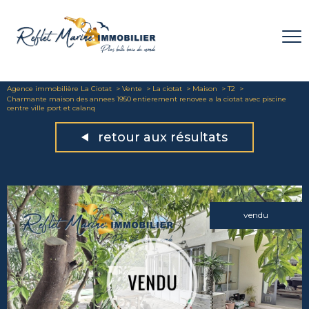
Agence immobilière La Ciotat
Vente
La ciotat
Maison
T2
Charmante maison des annees 1950 entierement renovee a la ciotat avec piscine
centre ville port et calanq
retour aux résultats
vendu