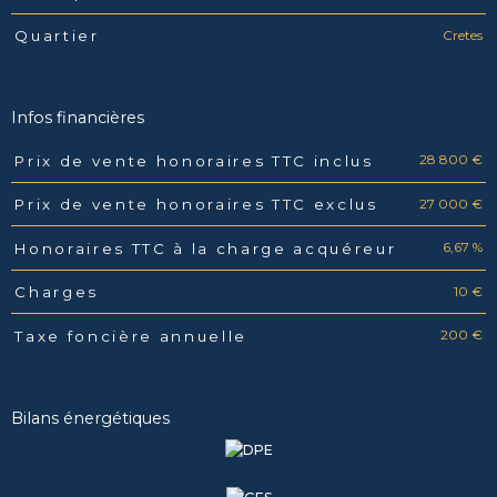
Cretes
Quartier
Infos financières
28 800 €
Prix de vente honoraires TTC inclus
Caractéristiques
Valeurs
27 000 €
Prix de vente honoraires TTC exclus
6,67 %
Honoraires TTC à la charge acquéreur
10 €
Charges
200 €
Taxe foncière annuelle
Bilans énergétiques