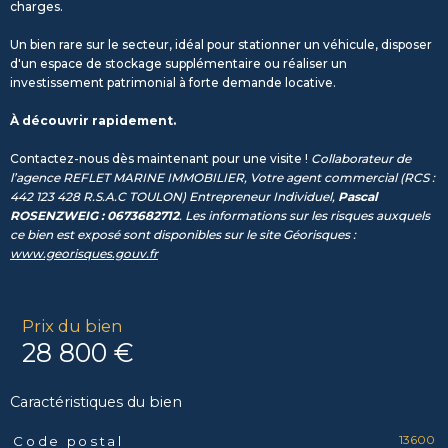
charges.
Un bien rare sur le secteur, idéal pour stationner un véhicule, disposer
d'un espace de stockage supplémentaire ou réaliser un
investissement patrimonial à forte demande locative.
À découvrir rapidement.
Contactez-nous dès maintenant pour une visite !
Collaborateur de
l’agence REFLET MARINE IMMOBILIER, Votre agent commercial (RCS :
442 123 428 R.S.A.C TOULON) Entrepreneur Individuel,
Pascal
ROSENZWEIG : 0673682712
. Les informations sur les risques auxquels
ce bien est exposé sont disponibles sur le site Géorisques :
www.georisques.gouv.fr
Prix du bien
28 800 €
Caractéristiques du bien
13600
Code postal
Caractéristiques
Valeurs