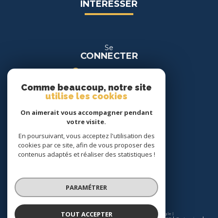
INTÉRESSER
Se
CONNECTER
espace propriétaire
Comme beaucoup, notre site
espace location
utilise les cookies
On aimerait vous accompagner pendant
Nous
votre visite.
SUIVRE
En poursuivant, vous acceptez l'utilisation des
cookies par ce site, afin de vous proposer des
contenus adaptés et réaliser des statistiques !
Nous
ADHÉRONS
PARAMÉTRER
TOUT ACCEPTER
© 2026 | Tous droits réservés | Traduction powered by Google |