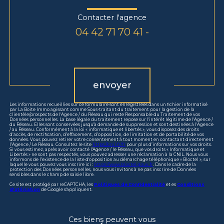
Contacter l'agence
04 42 71 70 41 -
Validation
envoyer
Les informations recueillies sur ce formulaire sont enregistrées dans un fichier informatisé
par La Boite Immo agissant comme Sous-traitant du traitement pour la gestion de la
clientèle/prospects de l'Agence / du Réseau qui reste Responsable du Traitement de vos
Données personnelles. La base légale du traitement repose sur l'intérêt légitime de l'Agence /
du Réseau. Elles sont conservées jusqu'à demande de suppression et sont destinées à l'Agence
/ au Réseau. Conformément à la loi « informatique et libertés », vous disposez des droits
d’accès, de rectification, d’effacement, d’opposition, de limitation et de portabilité de vos
données. Vous pouvez retirer votre consentement à tout moment en contactant directement
l’Agence / Le Réseau. Consultez le site
https://cnil.fr/fr
pour plus d’informations sur vos droits.
Si vous estimez, après avoir contacté l'Agence / le Réseau, que vos droits « Informatique et
Libertés » ne sont pas respectés, vous pouvez adresser une réclamation à la CNIL. Nous vous
informons de l’existence de la liste d'opposition au démarchage téléphonique « Bloctel », sur
laquelle vous pouvez vous inscrire ici :
https://www.bloctel.gouv.fr
. Dans le cadre de la
protection des Données personnelles, nous vous invitons à ne pas inscrire de Données
sensibles dans le champ de saisie libre.
Ce site est protégé par reCAPTCHA, les
Politiques de Confidentialité
et es
Conditions
d'utilisation
de Google s'appliquent.
Ces biens peuvent vous