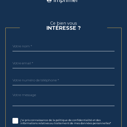
imprimer
Ce bien vous
INTÉRESSE ?
Nom
Fieldset
*
par
défaut
email
*
Téléphone
*
Message
Fieldset
*
par
défaut
Validation
* Champs obligatoires
j'ai pris connaissance de la politique de confidentialité et des
informations relatives au traitement de mes données personnelles*