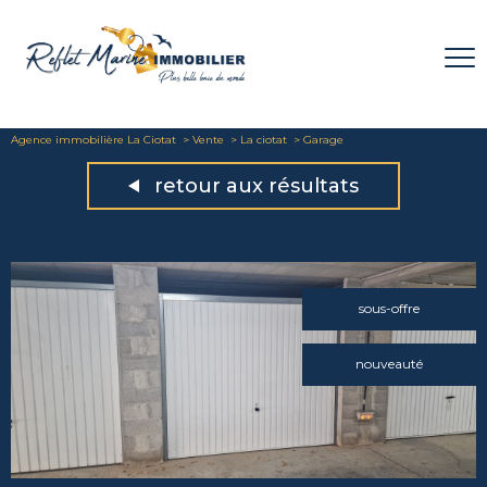
Agence immobilière La Ciotat
Vente
La ciotat
Garage
retour aux résultats
sous-offre
nouveauté