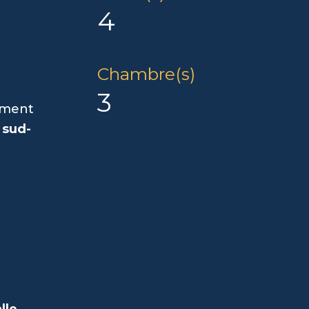
4
Chambre(s)
3
ement
 sud-
lle