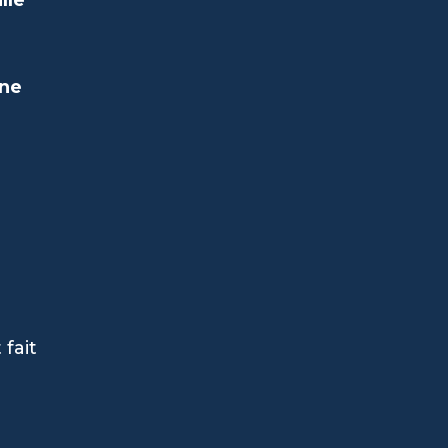
une
 fait