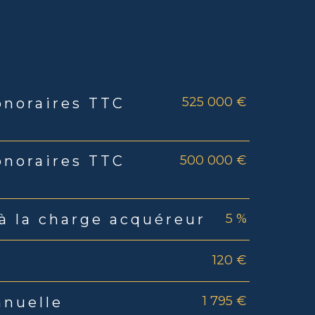
525 000 €
onoraires TTC
rs
500 000 €
onoraires TTC
5 %
à la charge acquéreur
120 €
1 795 €
nnuelle