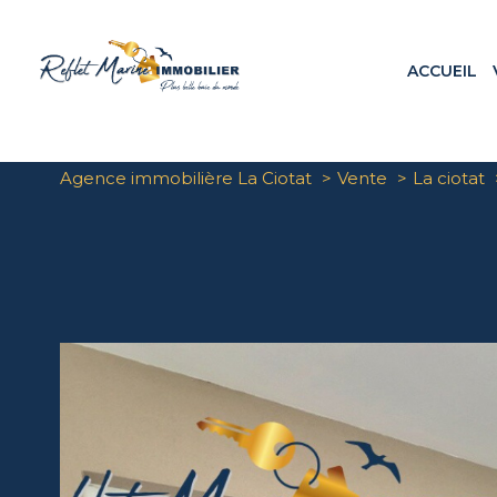
ACCUEIL
Appa
Maiso
Terr
Agence immobilière La Ciotat
Vente
La ciotat
Loca
Prog