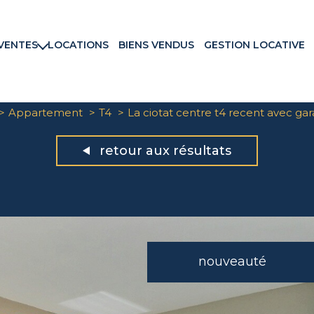
VENTES
LOCATIONS
BIENS VENDUS
GESTION LOCATIVE
rtements
ns & Villas
ains
Appartement
T4
La ciotat centre t4 recent avec ga
ux commerciaux
rammes neufs
retour aux résultats
nouveauté