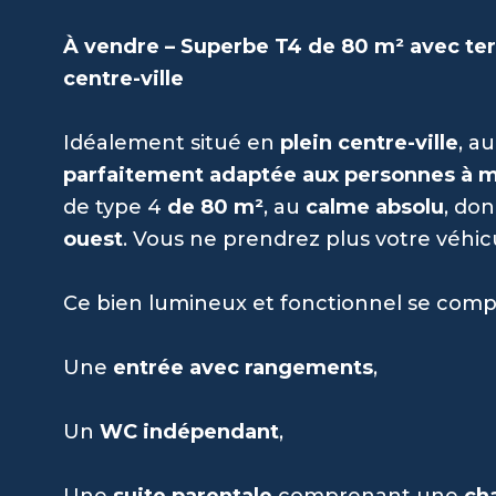
À vendre – Superbe T4 de 80 m² avec ter
centre-ville
Idéalement situé en
plein centre-ville
, a
parfaitement adaptée aux personnes à mo
de type 4
de 80 m²
, au
calme absolu
, do
ouest
. Vous ne prendrez plus votre véhicul
Ce bien lumineux et fonctionnel se comp
Une
entrée avec rangements
,
Un
WC indépendant
,
Une
suite parentale
comprenant une
ch