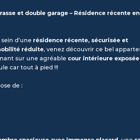
rasse et double garage – Résidence récente en
u sein d’une
résidence récente, sécurisée et
bilité réduite
, venez découvrir ce bel appart
nnant sur une agréable
cour intérieure exposée
e car tout à pied !!!
ose de :
ambre spacieuse avec immense placard
, une
sa