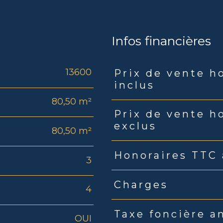
Infos financières
13600
Prix de vente h
Caractéristiques
Valeu
inclus
80,50 m²
Prix de vente h
exclus
80,50 m²
Honoraires TTC 
3
Charges
4
Taxe foncière a
OUI