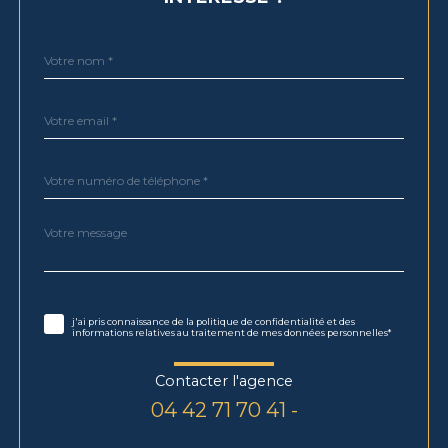
Nom
Fieldset
*
par
défaut
email
*
Téléphone
*
Message
Fieldset
*
par
défaut
Validation
* Champs obligatoires
j'ai pris connaissance de la politique de confidentialité et des
informations relatives au traitement de mes données personnelles*
Contacter l'agence
04 42 71 70 41 -