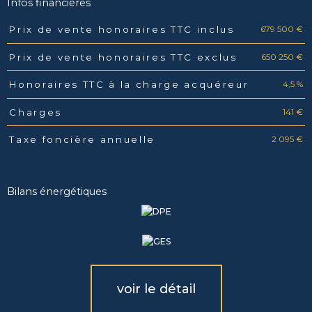
Infos financières
679 500 €
Prix de vente honoraires TTC inclus
Caractéristiques
Valeurs
650 250 €
Prix de vente honoraires TTC exclus
4,5 %
Honoraires TTC à la charge acquéreur
141 €
Charges
2 095 €
Taxe foncière annuelle
Bilans énergétiques
voir le détail