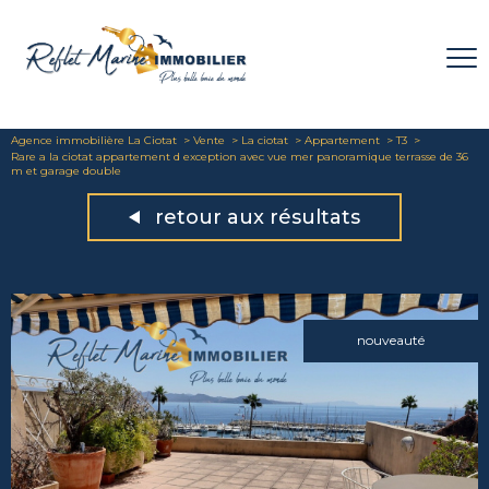
Agence immobilière La Ciotat
Vente
La ciotat
Appartement
T3
Rare a la ciotat appartement d exception avec vue mer panoramique terrasse de 36
m et garage double
retour aux résultats
nouveauté