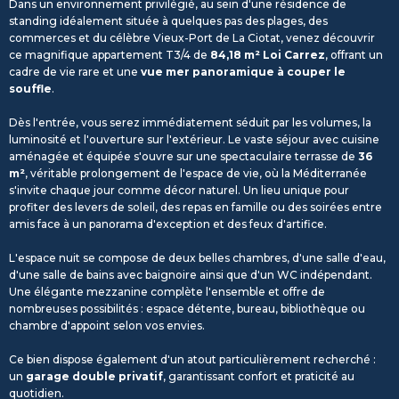
Dans un environnement privilégié, au sein d'une résidence de
standing idéalement située à quelques pas des plages, des
commerces et du célèbre Vieux-Port de La Ciotat, venez découvrir
ce magnifique appartement T3/4 de
84,18 m² Loi Carrez
, offrant un
cadre de vie rare et une
vue mer panoramique à couper le
souffle
.
Dès l'entrée, vous serez immédiatement séduit par les volumes, la
luminosité et l'ouverture sur l'extérieur. Le vaste séjour avec cuisine
aménagée et équipée s'ouvre sur une spectaculaire terrasse de
36
m²
, véritable prolongement de l'espace de vie, où la Méditerranée
s'invite chaque jour comme décor naturel. Un lieu unique pour
profiter des levers de soleil, des repas en famille ou des soirées entre
amis face à un panorama d'exception et des feux d'artifice.
L'espace nuit se compose de deux belles chambres, d'une salle d'eau,
d'une salle de bains avec baignoire ainsi que d'un WC indépendant.
Une élégante mezzanine complète l'ensemble et offre de
nombreuses possibilités : espace détente, bureau, bibliothèque ou
chambre d'appoint selon vos envies.
Ce bien dispose également d'un atout particulièrement recherché :
un
garage double privatif
, garantissant confort et praticité au
quotidien.