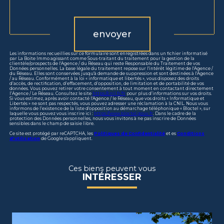
Validation
envoyer
Les informations recueillies sur ce formulaire sont enregistrées dans un fichier informatisé
par La Boite Immo agissant comme Sous-traitant du traitement pour la gestion de la
clientèle/prospects de l'Agence / du Réseau qui reste Responsable du Traitement de vos
Données personnelles. La base légale du traitement repose sur l'intérêt légitime de l'Agence /
du Réseau. Elles sont conservées jusqu'à demande de suppression et sont destinées à l'Agence
/ au Réseau. Conformément à la loi « informatique et libertés », vous disposez des droits
d’accès, de rectification, d’effacement, d’opposition, de limitation et de portabilité de vos
données. Vous pouvez retirer votre consentement à tout moment en contactant directement
l’Agence / Le Réseau. Consultez le site
https://cnil.fr/fr
pour plus d’informations sur vos droits.
Si vous estimez, après avoir contacté l'Agence / le Réseau, que vos droits « Informatique et
Libertés » ne sont pas respectés, vous pouvez adresser une réclamation à la CNIL. Nous vous
informons de l’existence de la liste d'opposition au démarchage téléphonique « Bloctel », sur
laquelle vous pouvez vous inscrire ici :
https://www.bloctel.gouv.fr
. Dans le cadre de la
protection des Données personnelles, nous vous invitons à ne pas inscrire de Données
sensibles dans le champ de saisie libre.
Ce site est protégé par reCAPTCHA, les
Politiques de Confidentialité
et es
Conditions
d'utilisation
de Google s'appliquent.
Ces biens peuvent vous
INTÉRESSER