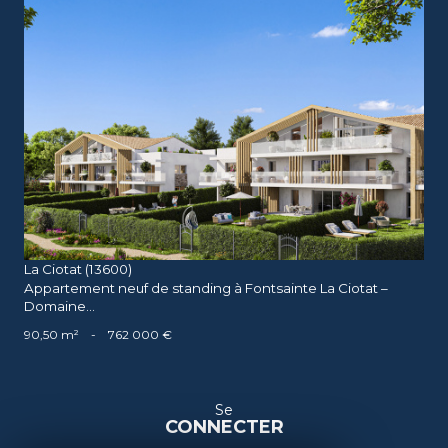
voir le bien
La Ciotat (13600)
Appartement neuf de standing à Fontsainte La Ciotat –
Domaine...
90,50 m²
-
762 000 €
Se
CONNECTER