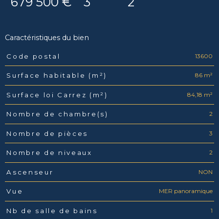
679 500 €
3
2
Caractéristiques du bien
13600
Code postal
Caractéristiques
Valeurs
86 m²
Surface habitable (m²)
84,18 m²
Surface loi Carrez (m²)
2
Nombre de chambre(s)
3
Nombre de pièces
2
Nombre de niveaux
NON
Ascenseur
MER panoramique
Vue
1
Nb de salle de bains