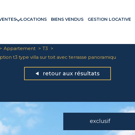
VENTES
LOCATIONS
BIENS VENDUS
GESTION LOCATIVE
rtements
ns & Villas
ains
Appartement
T3
ux commerciaux
ption t3 type villa sur toit avec terrasse panoramiqu
rammes neufs
retour aux résultats
exclusif