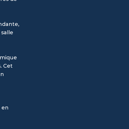
ndante,
salle
ramique
. Cet
Un
s en