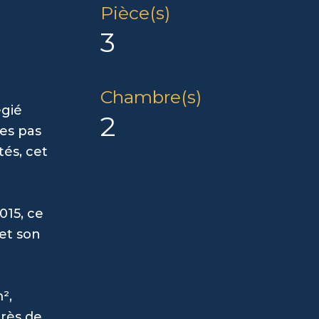
Pièce(s)
3
Chambre(s)
égié
2
ues pas
tés, cet
015, ce
 et son
²,
près de