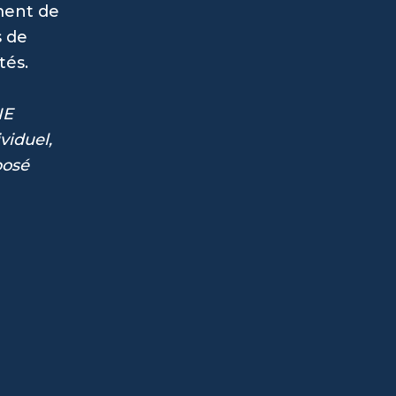
ment de
s de
tés.
NE
viduel,
posé