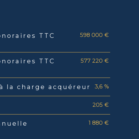
598 000 €
onoraires TTC
rs
577 220 €
onoraires TTC
3,6 %
à la charge acquéreur
205 €
1 880 €
nnuelle