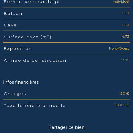
Individuel
Format de chauffage
OUI
Balcon
OUI
Cave
4.73
Surface cave (m²)
Nord-Ouest
Exposition
1975
Année de construction
Infos financières
90 €
Charges
Caractéristiques
Valeurs
1 005 €
Taxe foncière annuelle
Partager ce bien