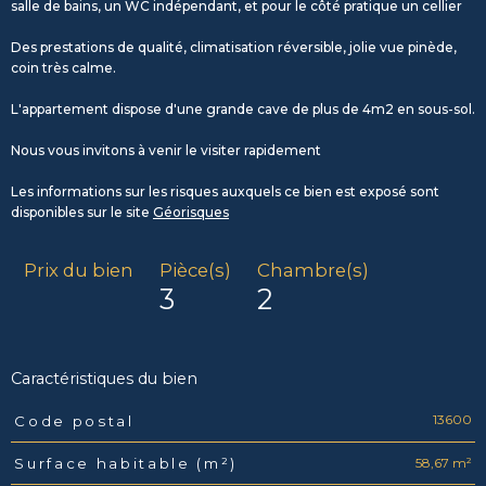
salle de bains, un WC indépendant, et pour le côté pratique un cellier
Des prestations de qualité, climatisation réversible, jolie vue pinède,
coin très calme.
L'appartement dispose d'une grande cave de plus de 4m2 en sous-sol.
Nous vous invitons à venir le visiter rapidement
Les informations sur les risques auxquels ce bien est exposé sont
disponibles sur le site
Géorisques
Prix du bien
Pièce(s)
Chambre(s)
3
2
Caractéristiques du bien
13600
Code postal
Caractéristiques
Valeurs
58,67 m²
Surface habitable (m²)