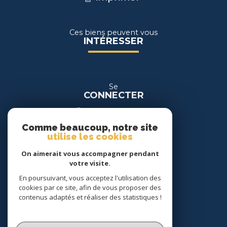
Ces biens peuvent vous
INTÉRESSER
Se
CONNECTER
espace propriétaire
Comme beaucoup, notre site
espace location
utilise les cookies
On aimerait vous accompagner pendant
Nous
votre visite.
SUIVRE
En poursuivant, vous acceptez l'utilisation des
cookies par ce site, afin de vous proposer des
contenus adaptés et réaliser des statistiques !
Nous
ADHÉRONS