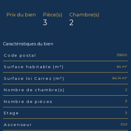
Prix du bien
Pièce(s)
Chambre(s)
3
2
Caractéristiques du bien
13600
Code postal
Caractéristiques
Valeurs
64 m²
Surface habitable (m²)
64,14 m²
Surface loi Carrez (m²)
2
Nombre de chambre(s)
3
Nombre de pièces
3
Etage
OUI
Ascenseur