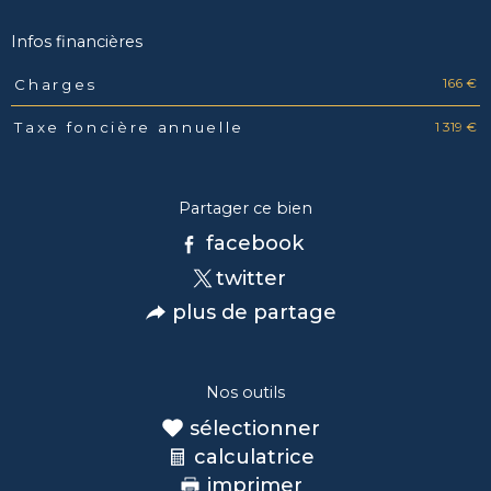
Infos financières
166 €
Charges
Caractéristiques
Valeurs
1 319 €
Taxe foncière annuelle
Partager ce bien
facebook
twitter
plus de partage
Nos outils
sélectionner
calculatrice
imprimer