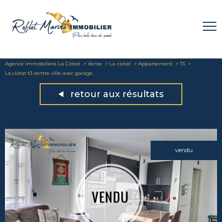
Agence immobilière La Ciotat
Vente
La ciotat
Appartement
T3
La ciotat t3 centre ville avec garage
retour aux résultats
vendu