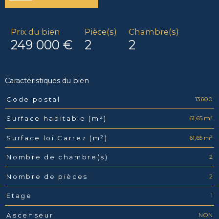
Prix du bien
Pièce(s)
Chambre(s)
249 000 €
2
2
Caractéristiques du bien
13600
Code postal
Caractéristiques
Valeurs
61,65 m²
Surface habitable (m²)
61,65 m²
Surface loi Carrez (m²)
2
Nombre de chambre(s)
2
Nombre de pièces
1
Etage
NON
Ascenseur