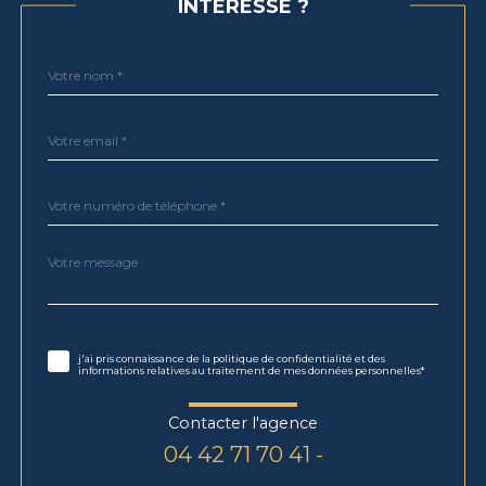
INTÉRESSE ?
Nom
Fieldset
*
par
défaut
email
*
Téléphone
*
Message
Fieldset
*
par
défaut
Validation
* Champs obligatoires
j'ai pris connaissance de la politique de confidentialité et des
informations relatives au traitement de mes données personnelles*
Contacter l'agence
04 42 71 70 41 -