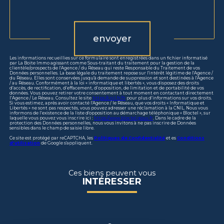
Validation
envoyer
Les informations recueillies sur ce formulaire sont enregistrées dans un fichier informatisé
par La Boite Immo agissant comme Sous-traitant du traitement pour la gestion de la
clientèle/prospects de l'Agence / du Réseau qui reste Responsable du Traitement de vos
Données personnelles. La base légale du traitement repose sur l'intérêt légitime de l'Agence /
du Réseau. Elles sont conservées jusqu'à demande de suppression et sont destinées à l'Agence
/ au Réseau. Conformément à la loi « informatique et libertés », vous disposez des droits
d’accès, de rectification, d’effacement, d’opposition, de limitation et de portabilité de vos
données. Vous pouvez retirer votre consentement à tout moment en contactant directement
l’Agence / Le Réseau. Consultez le site
https://cnil.fr/fr
pour plus d’informations sur vos droits.
Si vous estimez, après avoir contacté l'Agence / le Réseau, que vos droits « Informatique et
Libertés » ne sont pas respectés, vous pouvez adresser une réclamation à la CNIL. Nous vous
informons de l’existence de la liste d'opposition au démarchage téléphonique « Bloctel », sur
laquelle vous pouvez vous inscrire ici :
https://www.bloctel.gouv.fr
. Dans le cadre de la
protection des Données personnelles, nous vous invitons à ne pas inscrire de Données
sensibles dans le champ de saisie libre.
Ce site est protégé par reCAPTCHA, les
Politiques de Confidentialité
et es
Conditions
d'utilisation
de Google s'appliquent.
Ces biens peuvent vous
INTÉRESSER