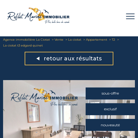
Agence immobilière La Ciotat
Vente
La ciotat
Appartement
T2
La ciotat t3 edgard quinet
retour aux résultats
sous-offre
exclusif
nouveauté