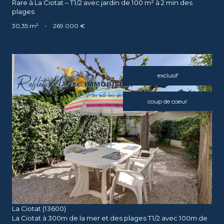
Rare à La Ciotat – T1/2 avec jardin de 100 m² à 2 min des
plages
30,35 m²
-
269 000 €
exclusif
coup de coeur
voir le bien
La Ciotat (13600)
La Ciotat à 300m de la mer et des plages T1/2 avec 100m de