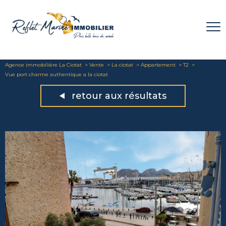
Agence immobilière La Ciotat
Vente
La ciotat
Appartement
T2
Vue port charme authentique a la ciotat
retour aux résultats