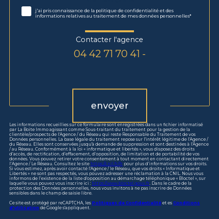
Validation
* Champs obligatoires
j'ai pris connaissance de la politique de confidentialité et des
informations relatives au traitement de mes données personnelles*
Contacter l'agence
04 42 71 70 41 -
Validation
envoyer
Les informations recueillies sur ce formulaire sont enregistrées dans un fichier informatisé
par La Boite Immo agissant comme Sous-traitant du traitement pour la gestion de la
clientèle/prospects de l'Agence / du Réseau qui reste Responsable du Traitement de vos
Données personnelles. La base légale du traitement repose sur l'intérêt légitime de l'Agence /
du Réseau. Elles sont conservées jusqu'à demande de suppression et sont destinées à l'Agence
/ au Réseau. Conformément à la loi « informatique et libertés », vous disposez des droits
d’accès, de rectification, d’effacement, d’opposition, de limitation et de portabilité de vos
données. Vous pouvez retirer votre consentement à tout moment en contactant directement
l’Agence / Le Réseau. Consultez le site
https://cnil.fr/fr
pour plus d’informations sur vos droits.
Si vous estimez, après avoir contacté l'Agence / le Réseau, que vos droits « Informatique et
Libertés » ne sont pas respectés, vous pouvez adresser une réclamation à la CNIL. Nous vous
informons de l’existence de la liste d'opposition au démarchage téléphonique « Bloctel », sur
laquelle vous pouvez vous inscrire ici :
https://www.bloctel.gouv.fr
. Dans le cadre de la
protection des Données personnelles, nous vous invitons à ne pas inscrire de Données
sensibles dans le champ de saisie libre.
Ce site est protégé par reCAPTCHA, les
Politiques de Confidentialité
et es
Conditions
d'utilisation
de Google s'appliquent.