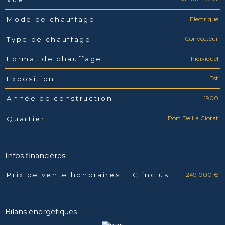
Electrique
Mode de chauffage
Convecteur
Type de chauffage
Individuel
Format de chauffage
Est
Exposition
1900
Année de construction
Port De La Ciotat
Quartier
Infos financières
249 000 €
Prix de vente honoraires TTC inclus
Caractéristiques
Valeurs
Bilans énergétiques