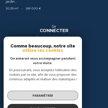
jardin...
30,35 m²
-
269 000 €
Se
CONNECTER
espace propriétaire
Comme beaucoup, notre site
espace location
utilise les cookies
On aimerait vous accompagner pendant
Nous
votre visite.
SUIVRE
En poursuivant, vous acceptez l'utilisation des
cookies par ce site, afin de vous proposer des
contenus adaptés et réaliser des statistiques !
Nous
ADHÉRONS
PARAMÉTRER