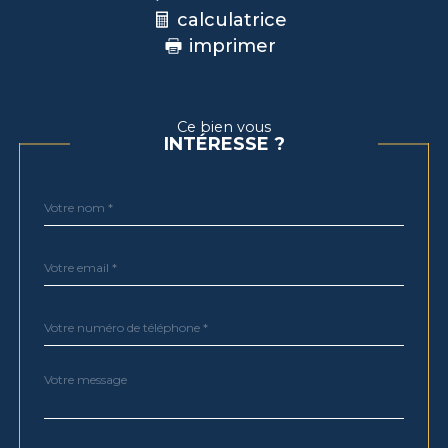
calculatrice
imprimer
Ce bien vous
INTÉRESSE ?
Nom
Fieldset
*
par
défaut
email
*
Téléphone
*
Message
Fieldset
*
par
défaut