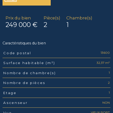
Prix du bien
Pièce(s)
Chambre(s)
249 000 €
2
1
Caractéristiques du bien
13600
Code postal
Caractéristiques
Valeurs
32,37 m²
Surface habitable (m²)
1
Nombre de chambre(s)
2
Nombre de pièces
1
Etage
NON
Ascenseur
VIEUX PORT
Vue